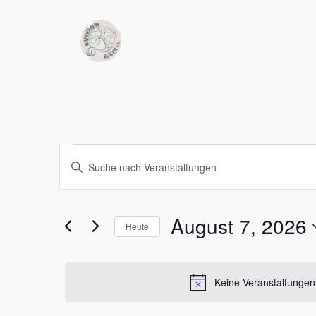
Veranstaltung
Veranstaltungen
Bitte
Schlüsselwort
Suche
for
eingeben.
Suche
und
August 7, 2026
Heute
August
nach
Datum
Ansichten,
Veranstaltungen
wählen.
Schlüsselwort.
7,
Keine Veranstaltungen
Navigation