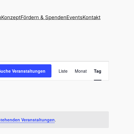
n
Konzept
Fördern & Spenden
Events
Kontakt
Veranstaltun
Suche Veranstaltungen
Liste
Monat
Tag
Ansichten-
Navigation
stehenden Veranstaltungen
.